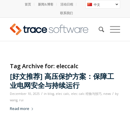
首页
新闻&博客
活动日程
中文
联系我们
Tag Archive for:
eleccalc
[好文推荐] 高压保护方案：保障工
业电网安全与持续运行
/
/
December 10, 2025
in
blog
,
elec calc
,
elec calc 经验与技巧
,
news
by
wang, rui
Read more