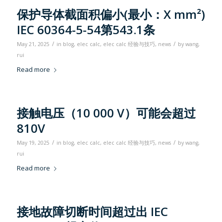
保护导体截面积偏小(最小：X mm²)
IEC 60364-5-54第543.1条
/
/
May 21, 2025
in
blog
,
elec calc
,
elec calc 经验与技巧
,
news
by
wang,
rui
Read more
接触电压（10 000 V）可能会超过
810V
/
/
May 19, 2025
in
blog
,
elec calc
,
elec calc 经验与技巧
,
news
by
wang,
rui
Read more
接地故障切断时间超过出 IEC