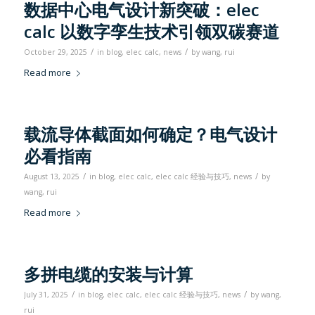
数据中心电气设计新突破：elec
calc 以数字孪生技术引领双碳赛道
/
/
October 29, 2025
in
blog
,
elec calc
,
news
by
wang, rui
Read more
载流导体截面如何确定？电气设计
必看指南
/
/
August 13, 2025
in
blog
,
elec calc
,
elec calc 经验与技巧
,
news
by
wang, rui
Read more
多拼电缆的安装与计算
/
/
July 31, 2025
in
blog
,
elec calc
,
elec calc 经验与技巧
,
news
by
wang,
rui