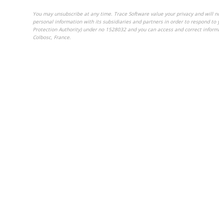
You may unsubscribe at any time. Trace Software value your privacy and will no
personal information with its subsidiaries and partners in order to respond to 
Protection Authority) under no 1528032 and you can access and correct inform
Colbosc, France.