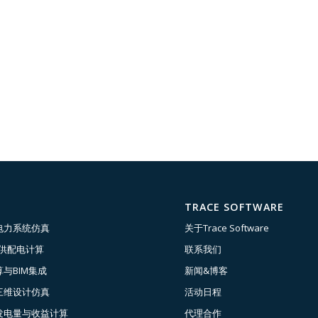
TRACE SOFTWARE
电力系统仿真
关于Trace Software
压供配电计算
联系我们
与BIM集成
新闻&博客
三维设计仿真
活动日程
发电量与收益计算
代理合作