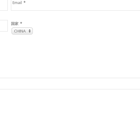
*
Email
*
国家
CHINA