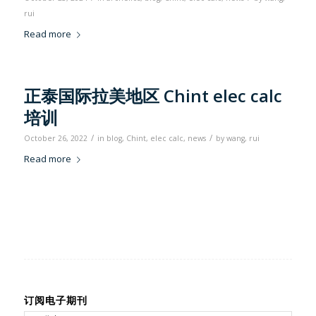
rui
Read more
正泰国际拉美地区 Chint elec calc
培训
/
/
October 26, 2022
in
blog
,
Chint
,
elec calc
,
news
by
wang, rui
Read more
订阅电子期刊