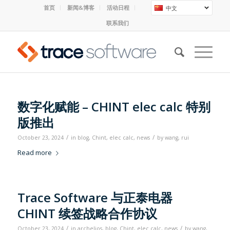
首页
新闻&博客
活动日程
中文
联系我们
数字化赋能 – CHINT elec calc 特别
版推出
/
/
October 23, 2024
in
blog
,
Chint
,
elec calc
,
news
by
wang, rui
Read more
Trace Software 与正泰电器
CHINT 续签战略合作协议
/
/
October 23, 2024
in
archelios
,
blog
,
Chint
,
elec calc
,
news
by
wang,