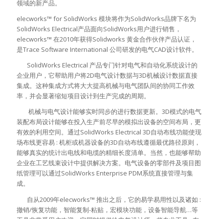
领域的新产品。
elecworks™ for SolidWorks 模块将作为SolidWorks品牌下名为
SolidWorks Electrical产品面向SolidWorks用户进行销售，
elecworks™ 在2010年获得Solidworks 黄金合作伙伴产品认证，
是Trace Software International 公司研发的电气CAD设计软件。
SolidWorks Electrical 产品专门针对电气和自动化系统设计的
企业用户，它帮助用户将2D电气设计数据与3D机械设计数据直接
集成。这种集成方式将大大提高机械与电气团队间的协同工作效
率，并会显著缩短项目设计
到生产完成的周期。
机械与电气设计能够实时同步的进行数据更新。3D模式的电气
装配布局设计能够在投入生产前尽早的模拟出设备的空间布局，更
有效的利用空间。通过SolidWorks Electrical 3D自动布线功能使现
场布线更容易 : 机柜或机器设备的3D自动布线遵循最优路径原则，
能够真实的统计出电线和电缆的精细长度清单。当然，也能够帮助
企业在工艺线束设计中提供解决方案。电气设备的零部件及项目图
纸管理可以通过SolidWorks Enterprise PDM系统直接管理与集
成。
自从2009年elecworks™ 推出之后，它的易学易用性以及诸如 :
撤销/恢复功能，智能复制-粘贴，宏模块功能，设备智能导航…等