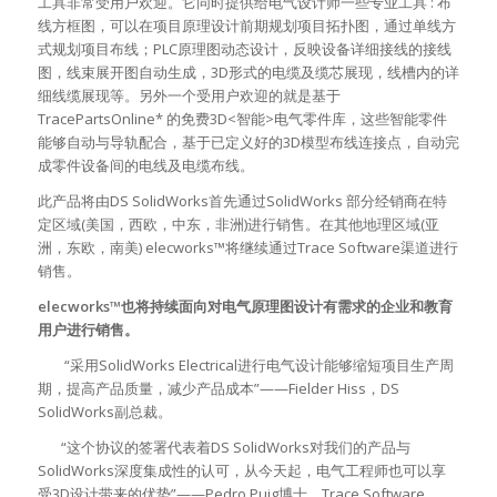
工具非常受用户欢迎。它同时提供给电气设计师一些专业工具 : 布
线方框图，可以在项目原理设计前期规划项目拓扑图，通过单线方
式规划项目布线；PLC原理图动态设计，反映设备详细接线的接线
图，线束展开图自动生成，3D形式的电缆及缆芯展现，线槽内的详
细线缆展现等。另外一个受用户欢迎的就是基于
TracePartsOnline* 的免费3D<智能>电气零件库，这些智能零件
能够自动与导轨配合，基于已定义好的3D模型布线连接点，自动完
成零件设备间的电线及电缆布线。
此产品将由DS SolidWorks首先通过SolidWorks 部分经销商在特
定区域(美国，西欧，中东，非洲)进行销售。在其他地理区域(亚
洲，东欧，南美) elecworks™将继续通过Trace Software渠道进行
销售。
elecworks™也将持续面向对电气原理图设计有需求的企业和教育
用户进行销售。
“采用SolidWorks Electrical进行电气设计能够缩短项目生产周
期，提高产品质量，减少产品成本”——Fielder Hiss，DS
SolidWorks副总裁。
“这个协议的签署代表着DS SolidWorks对我们的产品与
SolidWorks深度集成性的认可，从今天起，电气工程师也可以享
受3D设计带来的优势”——Pedro Puig博士，Trace Software