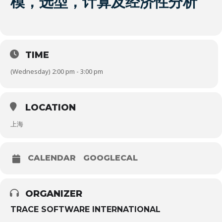
模，选型，计算及经济性分析
TIME
(Wednesday) 2:00 pm - 3:00 pm
LOCATION
上海
CALENDAR
GOOGLECAL
ORGANIZER
TRACE SOFTWARE INTERNATIONAL