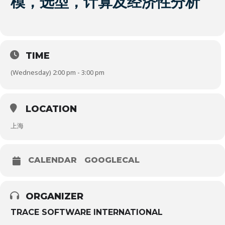
模，选型，计算及经济性分析
TIME
(Wednesday) 2:00 pm - 3:00 pm
LOCATION
上海
CALENDAR
GOOGLECAL
ORGANIZER
TRACE SOFTWARE INTERNATIONAL