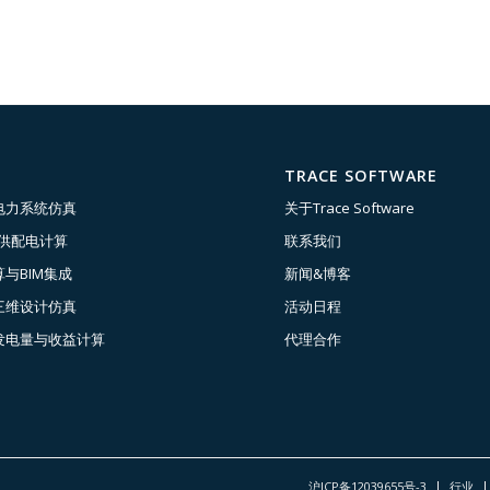
TRACE SOFTWARE
电力系统仿真
关于Trace Software
压供配电计算
联系我们
与BIM集成
新闻&博客
三维设计仿真
活动日程
发电量与收益计算
代理合作
沪ICP备12039655号-3
行业