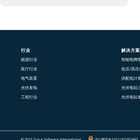
行业
解决方案
能源行业
智能电网
医疗行业
低压/高
电气装置
供配电计算
光伏发电
光伏电站
工程行业
光伏电站
© 2025 Trace Software International
沪公网安备31011302005445