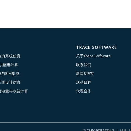
TRACE SOFTWARE
电力系统仿真
关于Trace Software
压供配电计算
联系我们
与BIM集成
新闻&博客
三维设计仿真
活动日程
发电量与收益计算
代理合作
沪ICP备12039655号-3
行业