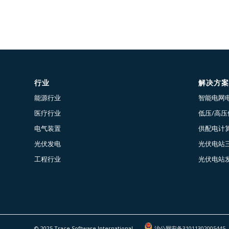
行业
解决方案
能源行业
智能电网
医疗行业
低压/高
电气装置
供配电计算
光伏发电
光伏电站
工程行业
光伏电站
© 2025 Trace Software International
沪公网安备31011302005445