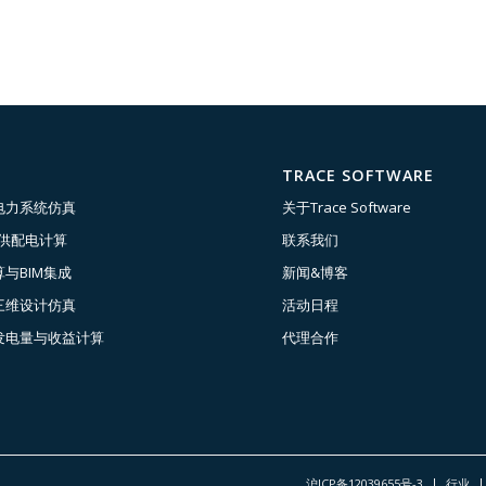
TRACE SOFTWARE
电力系统仿真
关于Trace Software
压供配电计算
联系我们
与BIM集成
新闻&博客
三维设计仿真
活动日程
发电量与收益计算
代理合作
沪ICP备12039655号-3
行业