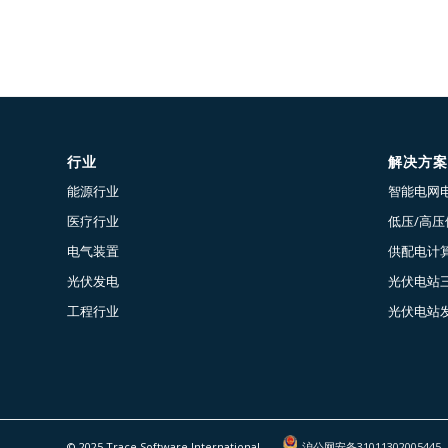
行业
解决方案
能源行业
智能电网
医疗行业
低压/高
电气装置
供配电计算
光伏发电
光伏电站
工程行业
光伏电站
© 2025 Trace Software International
沪公网安备31011302005445