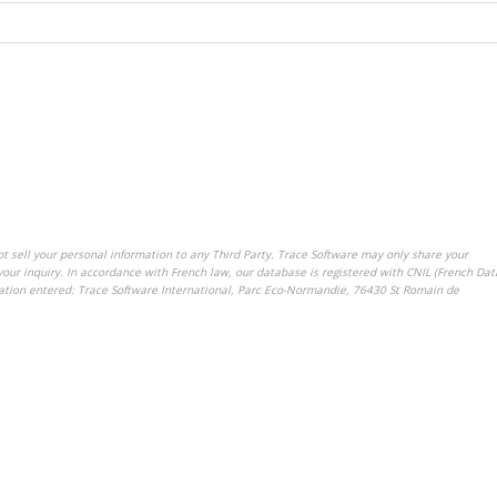
t sell your personal information to any Third Party. Trace Software may only share your
your inquiry.
In accordance with French law, our database is registered with CNIL (French Dat
ation entered: Trace Software International, Parc Eco-Normandie, 76430 St Romain de