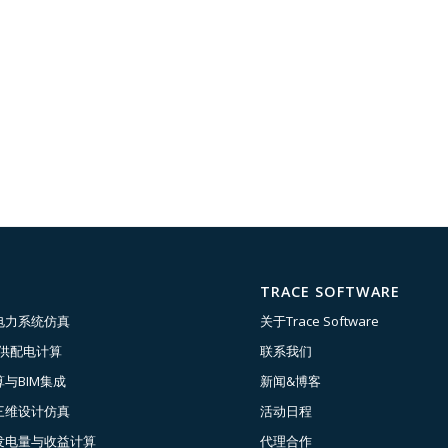
TRACE SOFTWARE
电力系统仿真
关于Trace Software
压供配电计算
联系我们
与BIM集成
新闻&博客
三维设计仿真
活动日程
发电量与收益计算
代理合作