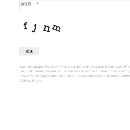
*
验证码：
发送
You may unsubscribe at any time. Trace Software value your privacy and will no
personal information with its subsidiaries and partners in order to respond to 
Protection Authority) under no 1528032 and you can access and correct inform
Colbosc, France.